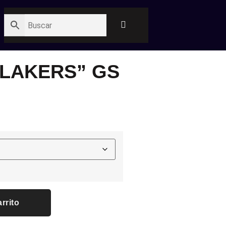
“LAKERS” GS
arrito