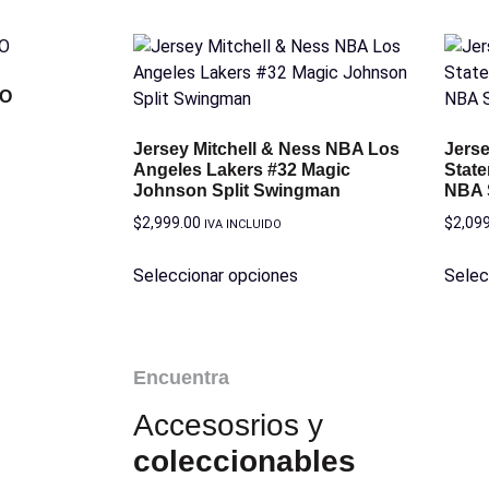
GO
Jersey Mitchell & Ness NBA Los
Jers
Angeles Lakers #32 Magic
State
Johnson Split Swingman
NBA 
$
2,999.00
$
2,09
IVA INCLUIDO
Seleccionar opciones
Selec
Encuentra
Accesosrios y
coleccionables