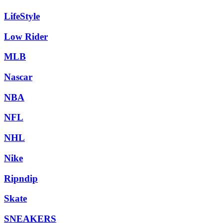
LifeStyle
Low Rider
MLB
Nascar
NBA
NFL
NHL
Nike
Ripndip
Skate
SNEAKERS