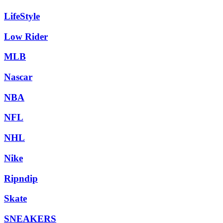
LifeStyle
Low Rider
MLB
Nascar
NBA
NFL
NHL
Nike
Ripndip
Skate
SNEAKERS