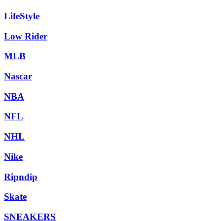
LifeStyle
Low Rider
MLB
Nascar
NBA
NFL
NHL
Nike
Ripndip
Skate
SNEAKERS