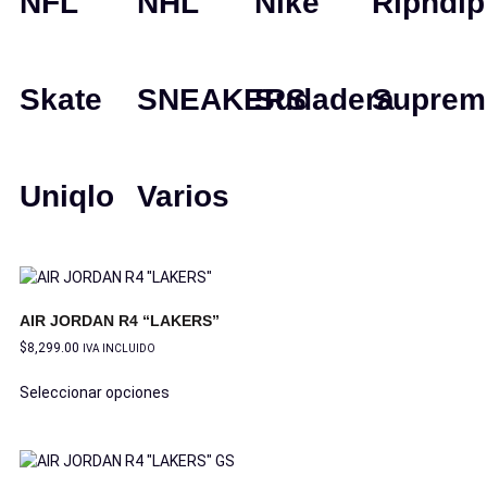
NFL
NHL
Nike
Ripndip
Skate
SNEAKERS
Sudadera
Suprem
Uniqlo
Varios
AIR JORDAN R4 “LAKERS”
$
8,299.00
IVA INCLUIDO
Seleccionar opciones