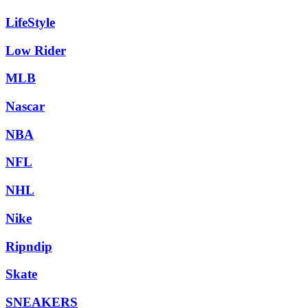
LifeStyle
Low Rider
MLB
Nascar
NBA
NFL
NHL
Nike
Ripndip
Skate
SNEAKERS