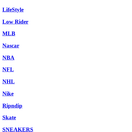
LifeStyle
Low Rider
MLB
Nascar
NBA
NFL
NHL
Nike
Ripndip
Skate
SNEAKERS