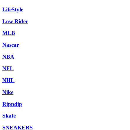
LifeStyle
Low Rider
MLB
Nascar
NBA
NFL
NHL
Nike
Ripndip
Skate
SNEAKERS