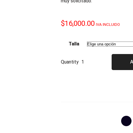
muy solicitado.
$
16,000.00
IVA INCLUIDO
Talla
Quantity
A