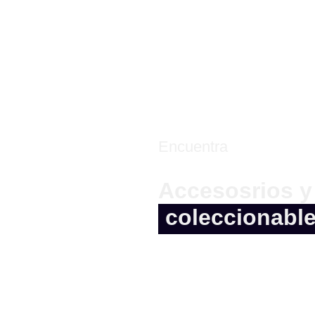
Encuentra
Accesosrios y
coleccionabl