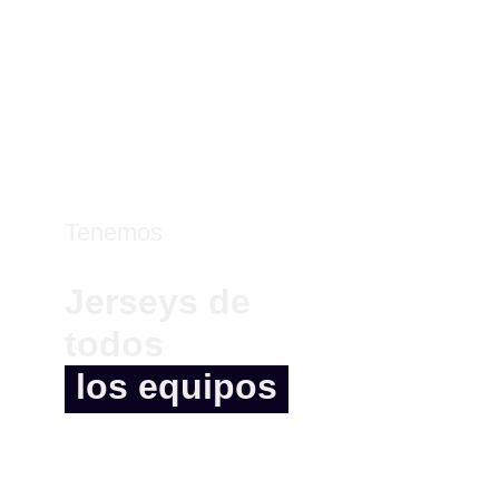
Tenemos
Jerseys de
todos
los equipos