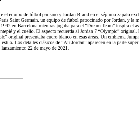
”
e el equipo de fútbol parisino y Jordan Brand en el séptimo zapato ex
e Paris Saint Germain, un equipo de fútbol patrocinado por Jordan, y l
1992 en Barcelona mientras jugaba para el “Dream Team” inspira el as
ntepié y el cuello. El aspecto recuerda al Jordan 7 “Olympic” original.
pic” original presentaba cuero blanco en esas áreas. Un emblema Jumpm
 estilo. Los detalles clásicos de “Air Jordan” aparecen en la parte supe
e lanzamiento: 22 de mayo de 2021.