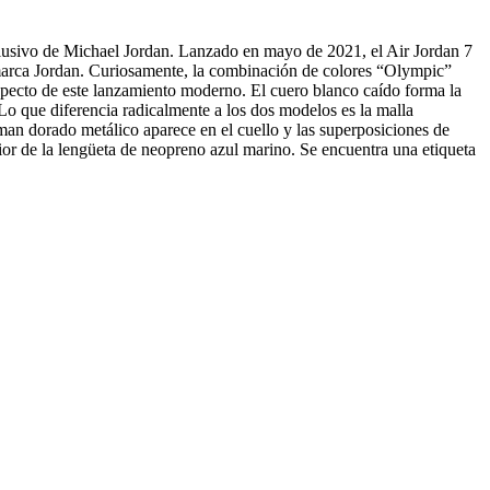
clusivo de Michael Jordan. Lanzado en mayo de 2021, el Air Jordan 7
a marca Jordan. Curiosamente, la combinación de colores “Olympic”
pecto de este lanzamiento moderno. El cuero blanco caído forma la
 Lo que diferencia radicalmente a los dos modelos es la malla
an dorado metálico aparece en el cuello y las superposiciones de
rior de la lengüeta de neopreno azul marino. Se encuentra una etiqueta