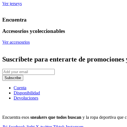
Ver jerseys
Encuentra
Accesosrios y
coleccionables
Ver accesosrios
Suscribete
para enterarte de promociones 
Subscribe
Cuenta
Disponibilidad
Devoluciones
Encuentra esos
sneakers que todos buscan
y la ropa deportiva que c
Jki-facebook-light
X-twitter
Tiktok
Instagram