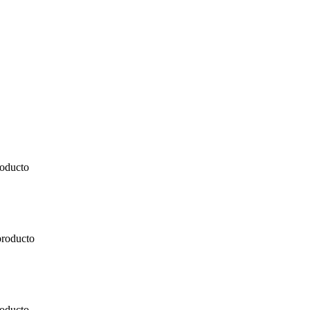
roducto
producto
roducto