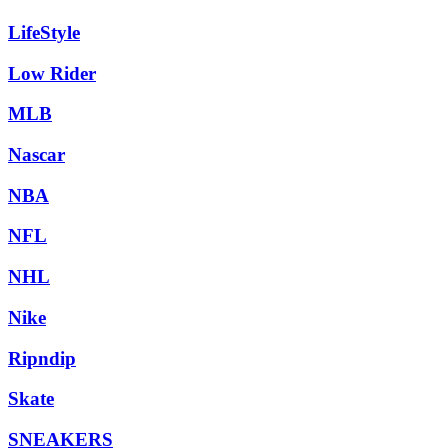
LifeStyle
Low Rider
MLB
Nascar
NBA
NFL
NHL
Nike
Ripndip
Skate
SNEAKERS