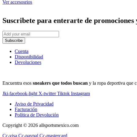
Ver accesosrios
Suscribete
para enterarte de promociones 
Subscribe
Cuenta
Disponibilidad
Devoluciones
Encuentra esos
sneakers que todos buscan
y la ropa deportiva que c
Jki-facebook-light
X-twitter
Tiktok
Instagram
Aviso de Privacidad
Facturación
Política de Devolución
Copyright © 2026 allsportsmexico.com
Cc-visa
Cc-paypal
Cc-mastercard