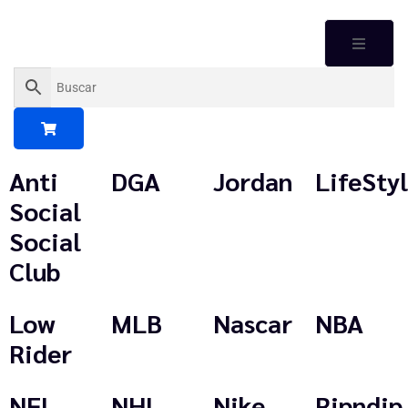
Anti
DGA
Jordan
LifeSty
Social
Social
Club
Low
MLB
Nascar
NBA
Rider
NFL
NHL
Nike
Ripndip