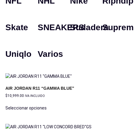
NFL
NHL
Nike
Ripndip
Skate
SNEAKERS
Sudadera
Suprem
Uniqlo
Varios
AIR JORDAN R11 “GAMMA BLUE”
$
10,999.00
IVA INCLUIDO
Seleccionar opciones