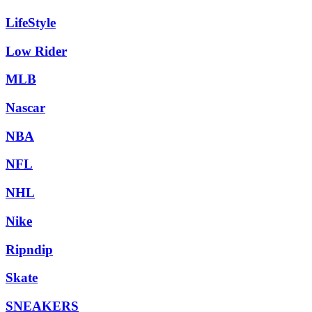
LifeStyle
Low Rider
MLB
Nascar
NBA
NFL
NHL
Nike
Ripndip
Skate
SNEAKERS