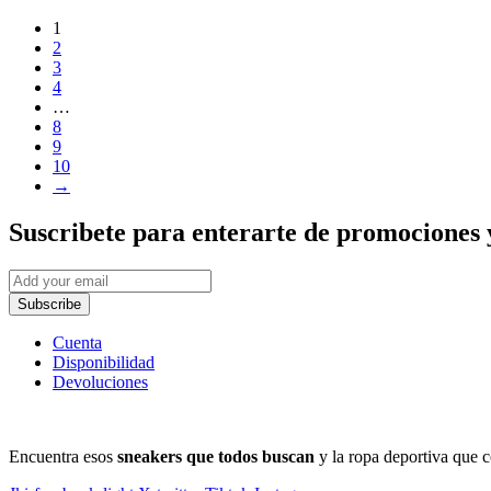
1
2
3
4
…
8
9
10
→
Suscribete
para enterarte de promociones 
Subscribe
Cuenta
Disponibilidad
Devoluciones
Encuentra esos
sneakers que todos buscan
y la ropa deportiva que c