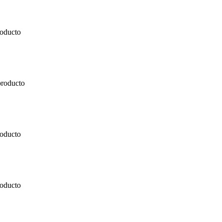
roducto
producto
roducto
roducto