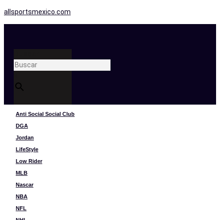
allsportsmexico.com
Buscar
×
Anti Social Social Club
DGA
Jordan
LifeStyle
Low Rider
MLB
Nascar
NBA
NFL